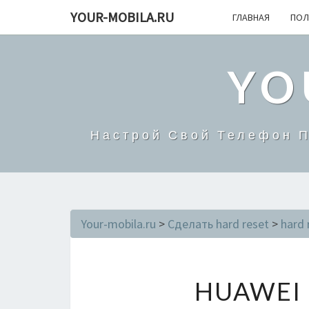
YOUR-MOBILA.RU
ГЛАВНАЯ
ПОЛ
YO
Настрой Свой Телефон П
Your-mobila.ru
>
Сделать hard reset
>
hard 
HUAWEI