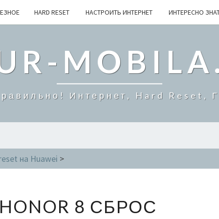
ЕЗНОЕ
HARD RESET
НАСТРОИТЬ ИНТЕРНЕТ
ИНТЕРЕСНО ЗНА
UR-MOBILA
равильно! Интернет, Hard Reset, 
reset на Huawei
>
H
 HONOR 8 СБРОС
U
A