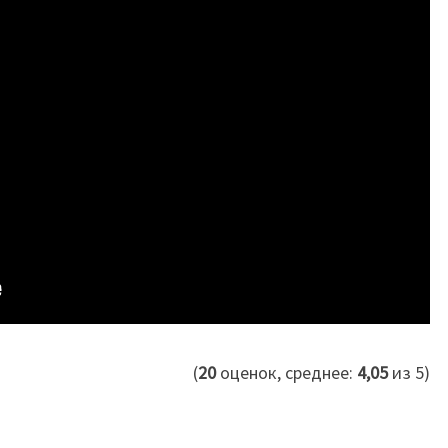
(
20
оценок, среднее:
4,05
из 5)