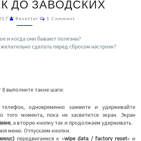
К ДО ЗАВОДСКИХ
W
E
C
017
Resetter
1 Comment
I
O
M
H
M
E
акое и когда они бывают полезны?
O
N
 желательно сделать перед сбросом настроек?
N
T
S
O
R
8
 8 выполните такие шаги:
 телефон, одновременно зажмите и удерживайте
 того момента, пока не засветится экран. Экран
ание
, а вторую кнопку так и продолжаем удерживать.
ия меню. Отпускаем кнопки.
минус)
передвигаемся к «
wipe data / factory reset
» и