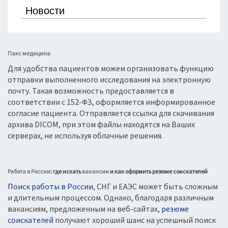
Explay
Ark
Новости
Fly
Aser
Highscreen
Assistant
HTC
Asus
Пакс медицина
Huawei
Beeline
Для удобства пациентов можем организовать функцию
Iphone
BlackBerry
отправки выполненного исследования на электронную
Keepon
Blackview
почту. Такая возможность предоставляется в
соответствии с 152-ФЗ, оформляется информированное
Lenovo
Bliss
согласие пациента. Отправляется ссылка для скачивания
LG
Bluboo
архива DICOM, при этом файлы находятся на Ваших
Nokia
BQ
серверах, не используя облачные решения.
Prestigio
Bravis
Samsung
CHUWI
Работа в России
: где искать
вакансии
и как оформить резюме соискателей
Sony
Cube
Поиск работы в России
, СНГ и ЕАЭС может быть сложным
Texet
Cubot
и длительным процессом. Однако, благодаря различным
Windows
Dell
вакансиям, предложенным на веб-сайтах,
резюме
ZTE
DEXP
соискателей
получают хороший шанс на успешный поиск
Digma
МТС