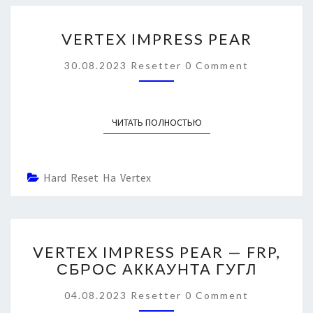
О
С
V
А
VERTEX IMPRESS PEAR
E
К
R
C
К
30.08.2023
Resetter
0 Comment
T
O
А
M
E
У
M
X
E
Н
N
I
ЧИТАТЬ ПОЛНОСТЬЮ
READ MORE
Т
T
M
S
А
P
Г
R
У
Hard Reset На Vertex
E
Г
S
Л
S
P
V
E
VERTEX IMPRESS PEAR — FRP,
E
A
СБРОС АККАУНТА ГУГЛ
R
R
T
C
04.08.2023
Resetter
0 Comment
E
O