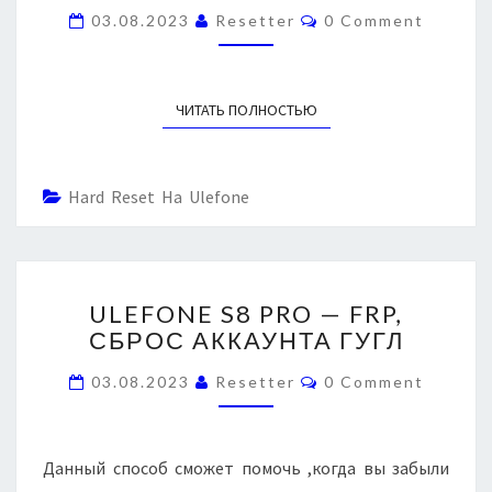
E
C
С
03.08.2023
Resetter
0 Comment
F
O
А
M
O
К
M
N
E
К
N
E
ЧИТАТЬ ПОЛНОСТЬЮ
READ MORE
А
T
S
S
У
8
Н
P
Т
Hard Reset На Ulefone
R
А
O
Г
У
Г
U
Л
ULEFONE S8 PRO — FRP,
L
СБРОС АККАУНТА ГУГЛ
E
F
C
03.08.2023
Resetter
0 Comment
O
O
N
M
M
E
E
S
N
Данный способ сможет помочь ,когда вы забыли
T
8