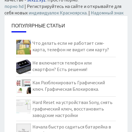
Nexus
порно hd
| Регистрируйтесь на сайте и открывайте для
Nokia
себя новых
индивидуалок Красноярска
. |
Надомный знак
Nomi
ПОПУЛЯРНЫЕ СТАТЬИ
OnePlus
OUKITEL
Что делать если не работает сим-
Oysters
карта, телефон не видит сим карту?
Philips
PiPO
Не включается телефон или
Pocketbook
смартфон? Есть решения!
Prestigio
Как Разблокировать Графический
Qumo
ключ. Графическая Блокировка.
Ritmix
RoverPad
Hard Reset на устройствах Sony, снять
графический ключ, восстановить
Samsung
заводские настройки
Senseit
Sony
Начала быстро садиться батарейка в