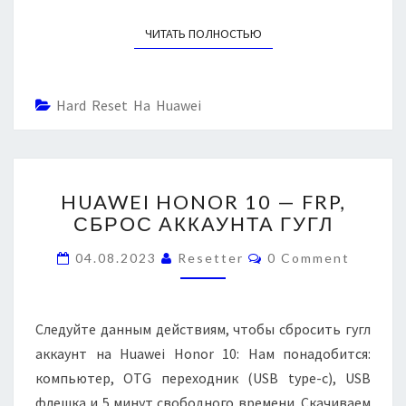
К
I
E
К
N
H
ЧИТАТЬ ПОЛНОСТЬЮ
READ MORE
T
А
O
S
У
N
Н
O
Т
Hard Reset На Huawei
R
А
1
Г
0
У
Г
H
HUAWEI HONOR 10 — FRP,
Л
U
СБРОС АККАУНТА ГУГЛ
A
W
C
04.08.2023
Resetter
0 Comment
E
O
I
M
M
H
E
O
N
Следуйте данным действиям, чтобы сбросить гугл
T
N
S
аккаунт на Huawei Honor 10: Нам понадобится:
O
компьютер, OTG переходник (USB type-c), USB
R
флешка и 5 минут свободного времени. Скачиваем
1