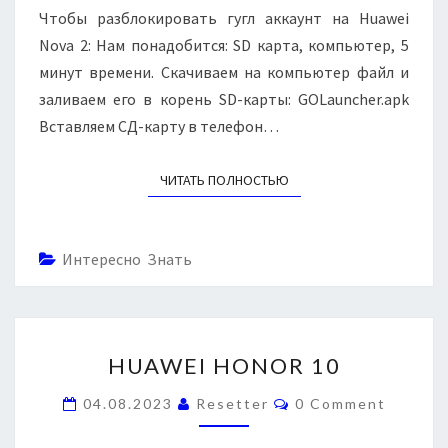
А
O
N
Чтобы разблокировать гугл аккаунт на Huawei
T
Г
V
S
Nova 2: Нам понадобится: SD карта, компьютер, 5
У
A
минут времени. Скачиваем на компьютер файл и
Г
2
Л
заливаем его в корень SD-карты: GOLauncher.apk
—
О
Вставляем СД-карту в телефон…
Б
Х
ЧИТАТЬ ПОЛНОСТЬЮ
READ MORE
О
Д
F
R
Интересно Знать
P
,
С
Б
H
HUAWEI HONOR 10
Р
U
О
A
C
04.08.2023
Resetter
0 Comment
С
W
O
А
M
E
M