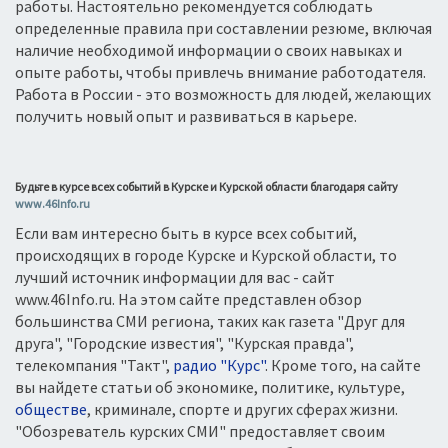
работы. Настоятельно рекомендуется соблюдать
определенные правила при составлении резюме, включая
DNS
операторы связи
наличие необходимой информации о своих навыках и
Doogee
опыте работы, чтобы привлечь внимание работодателя.
Elephone
Работа в России - это возможность для людей, желающих
Ergo
получить новый опыт и развиваться в карьере.
Explay
Fly
Будьте в курсе всех событий в Курске и Курской области благодаря сайту
Gigabyte
www.46Info.ru
Google
Если вам интересно быть в курсе всех событий,
Haier
происходящих в городе Курске и Курской области, то
Hewlett Packard
лучший источник информации для вас - сайт
www.46Info.ru. На этом сайте представлен обзор
Highscreen
большинства СМИ региона, таких как газета "Друг для
HomTom
друга", "Городские известия", "Курская правда",
HTC
телекомпания "Такт",
радио "Курс"
. Кроме того, на сайте
Huawei
вы найдете статьи об экономике, политике, культуре,
обществе
, криминале, спорте и других сферах жизни.
IconBIT
"Обозреватель курских СМИ" предоставляет своим
iPad