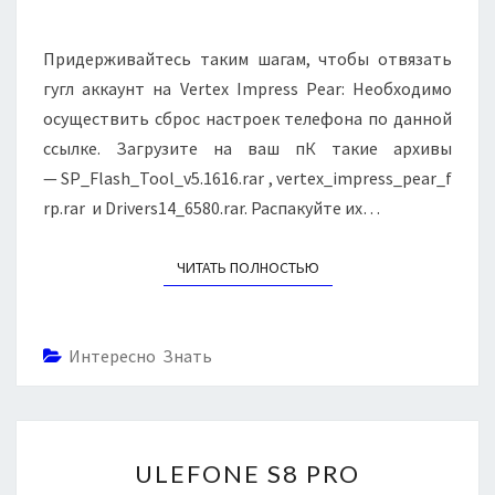
X
M
M
I
E
M
N
Придерживайтесь таким шагам, чтобы отвязать
T
P
S
гугл аккаунт на Vertex Impress Pear: Необходимо
R
осуществить сброс настроек телефона по данной
E
ссылке. Загрузите на ваш пК такие архивы
S
S
— SP_Flash_Tool_v5.1616.rar , vertex_impress_pear_f
P
rp.rar и Drivers14_6580.rar. Распакуйте их…
E
A
ЧИТАТЬ ПОЛНОСТЬЮ
READ MORE
R
—
F
R
Интересно Знать
P
,
С
Б
U
Р
ULEFONE S8 PRO
L
О