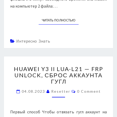
0
на компьютер 2 файла:…
—
F
ЧИТАТЬ ПОЛНОСТЬЮ
READ MORE
R
P
,
С
Интересно Знать
Б
Р
О
С
H
HUAWEI Y3 II LUA-L21 — FRP
А
U
К
UNLOCK, СБРОС АККАУНТА
A
К
ГУГЛ
W
А
E
C
У
04.08.2023
Resetter
0 Comment
I
O
Н
Y
M
M
Т
3
E
А
I
N
Первый способ Чтобы отвязать гугл аккаунт на
Г
T
I