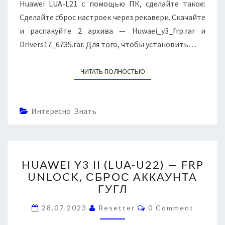
S
Huawei LUA-L21 с помощью ПК, сделайте такое:
У
L
Г
Сделайте сброс настроек через рекавери. Скачайте
U
Л
A
и распакуйте 2 архива — Huwaei_y3_frp.rar и
-
Drivers17_6735.rar. Для того, чтобы установить…
L
2
ЧИТАТЬ ПОЛНОСТЬЮ
READ MORE
1
—
F
R
Интересно Знать
P
U
N
L
H
O
HUAWEI Y3 II (LUA-U22) — FRP
U
C
UNLOCK, СБРОС АККАУНТА
A
K
ГУГЛ
W
,
E
С
C
28.07.2023
Resetter
0 Comment
I
O
Б
Y
M