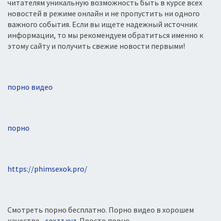
читателям уникальную возможность быть в курсе всех
Iphone
новостей в режиме онлайн и не пропустить ни одного
Irbis
важного события. Если вы ищете надежный источник
информации, то мы рекомендуем обратиться именно к
IUNI
этому сайту и получить свежие новости первыми!
Jiayu
Jinga
Keneksi
порно видео
Leagoo
LeEco
Lenovo
порно
LG
Megafon
Meizu
https://phimsexok.pro/
Micromax
Microsoft
Motorola
Смотреть порно бесплатно. Порно видео в хорошем
Mystery
качестве -
sexzz.xyz
. Просто порно.