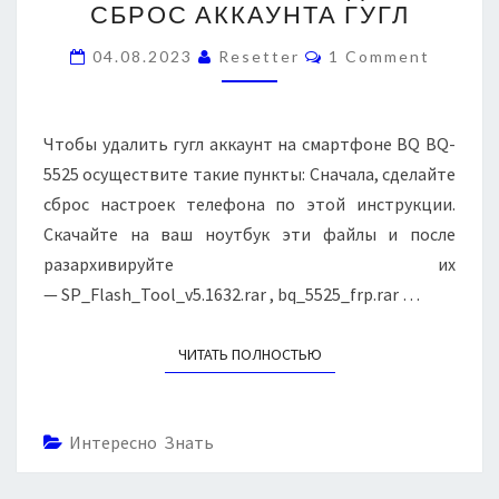
СБРОС АККАУНТА ГУГЛ
B
Q
C
04.08.2023
Resetter
1 Comment
-
O
5
M
M
5
E
2
N
Чтобы удалить гугл аккаунт на смартфоне BQ BQ-
T
5
S
5525 осуществите такие пункты: Сначала, сделайте
—
сброс настроек телефона по этой инструкции.
О
Скачайте на ваш ноутбук эти файлы и после
Б
Х
разархивируйте их
О
— SP_Flash_Tool_v5.1632.rar , bq_5525_frp.rar …
Д
F
ЧИТАТЬ ПОЛНОСТЬЮ
READ MORE
R
P
,
С
Интересно Знать
Б
Р