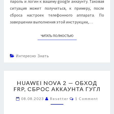
S
пароль и логин к вашему google аккаунту. Таковая
P
ситуация может получиться, к примеру, после
R
сброса настроек телефонного аппарата. По
O
—
завершении выполнения этой инструкции,…
F
R
ЧИТАТЬ ПОЛНОСТЬЮ
READ MORE
P
,
С
Б
Интересно Знать
Р
О
С
А
H
HUAWEI NOVA 2 — ОБХОД
К
U
К
FRP, СБРОС АККАУНТА ГУГЛ
A
А
W
C
У
08.08.2023
Resetter
1 Comment
E
O
Н
I
M
M
Т
N
E