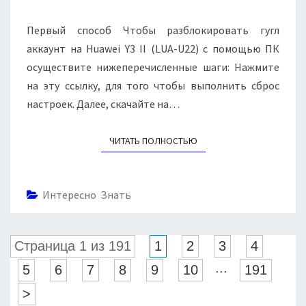
Р
M
3
E
О
I
N
Первый способ Чтобы разблокировать гугл
С
T
I
S
аккаунт на Huawei Y3 II (LUA-U22) с помощью ПК
А
(
К
осуществите нижеперечисленные шаги: Нажмите
L
К
U
на эту ссылку, для того чтобы выполнить сброс
А
A
настроек. Далее, скачайте на…
У
-
Н
U
Т
ЧИТАТЬ ПОЛНОСТЬЮ
READ MORE
2
А
2
Г
)
У
—
Интересно Знать
Г
F
Л
R
P
Страница 1 из 191
1
2
3
4
U
N
...
5
6
7
8
9
10
191
L
>
O