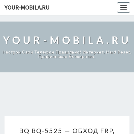
1187ebe66bcd7a16
YOUR-MOBILA.RU
Toggl
navig
YOUR-MOBILA.RU
Настрой Свой Телефон Правильно! Интернет, Hard Reset,
Графическая Блокировка.
B
BQ BQ-5525 — ОБХОД FRP,
Q