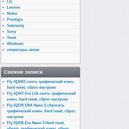
LG
Lenovo
Nokia
Prestigio
Samsung
Sony
Texet
Windows
операторы связи
Свежие записи
Fly IQ4403 снять графический ключ,
hard reset, сброс настроек
Fly IQ447 Era Life снять графический
ключ, hard reset, сброс настроек
Fly IQ239 ERA Nano 2 сбросить
графический ключ, hard reset, сброс
настроек
Fly IQ436 Era Nano 3 Hard reset,
убрать графический ключ, сброс