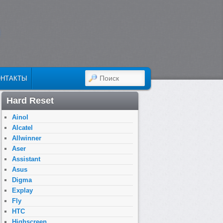
ПОИСК
ОНТАКТЫ
Hard Reset
Ainol
Alcatel
Allwinner
Aser
Assistant
Asus
Digma
Explay
Fly
HTC
Highscreen