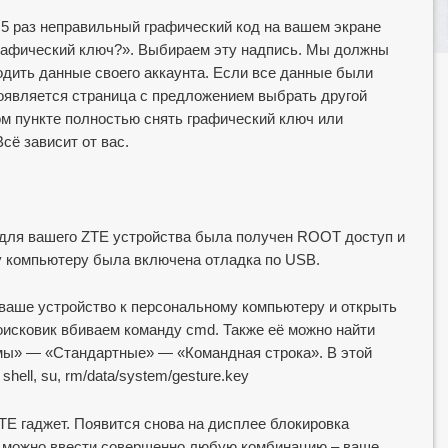
 5 раз неправильный графический код на вашем экране
рафический ключ?». Выбираем эту надпись. Мы должны
одить данные своего аккаунта. Если все данные были
оявляется страница с предложением выбрать другой
ом пункте полностью снять графический ключ или
сё зависит от вас.
 для вашего ZTE устройства была получен ROOT доступ и
у компьютеру была включена отладка по USB.
ваше устройство к персональному компьютеру и открыть
оисковик вбиваем команду cmd. Также её можно найти
мы» — «Стандартные» — «Командная строка». В этой
hell, su, rm/data/system/gesture.key
TE гаджет. Появится снова на дисплее блокировка
аз можно ввести совершенно любую комбинацию – ваше