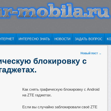
ИМОМУ
СОДЕРЖИМОМУ
НТЕРНЕТ
ИНТЕРЕСНО ЗНАТЬ
НОВОСТИ
ЗАДАТЬ ВОПРОС
К
Новый пост
→
ическую блокировку с
гаджетах.
Как снять графическую блокировку с Android
на ZTE гаджетах.
Если вы случайно заблокировали своё ZTE