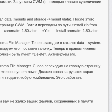
-памяти. Запускаем CWM (с помощью клавиш «увеличение
data (mounts and storage ->mount /data). После этого
раницу CWM. Затем переходим по пути «install zip from
— «aromafm-1.80.zip» — «Yes — Install aromafm-1.80.zip».
oma File Manager. Теперь заходим в каталог data – system.
ивируем его, поставив галочку. Теперь в правом нижнем
олжен быть пункт «Delete». Активируем его.
roma File Manager. Снова переходим на главную страницу
«reboot system now». Должен снова загрузится экран
 и вводите любую комбинацию. Это сработает.
ли вам не жалко ваших файлов, сохранённых в памяти