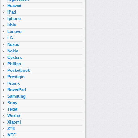
Huawei
iPad
Iphone
Irbis
Lenovo
LG
Nexus
Nokia
Oysters
Philips
Pocketbook
Prestigio
Ritmix
RoverPad
Samsung
Sony
Texet
Wexler
Xiaomi
ZTE
МТС