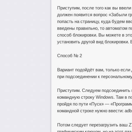
Приступим, после того как вы ввели
должен появится вопрос «Забыли г
попасть на страницу, куда будем вв
введены правильно, то автоматом п
способ блокировки. Вы можете в эт
установить другой вид блокировки. В
Способ № 2
Вариант подойдёт вам, только если
при подсоединении к персональном
Приступим. Следуем подсоединить 
командную строку Windows. Там в п
пройдя по пути «Пуск» — «Програм
командной строке нужно ввести: adb s
Потом следует перезагрузить ваш Z
графическим ключом, но на этот р