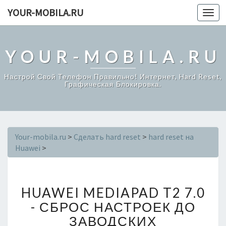
YOUR-MOBILA.RU
Toggl
navig
YOUR-MOBILA.RU
Настрой Свой Телефон Правильно! Интернет, Hard Reset,
Графическая Блокировка.
Your-mobila.ru
>
Сделать hard reset
>
hard reset на
Huawei
>
H
HUAWEI MEDIAPAD T2 7.0
U
A
- СБРОС НАСТРОЕК ДО
W
ЗАВОДСКИХ
E