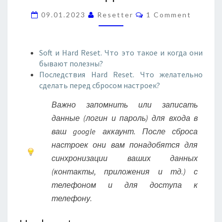
I
C
09.01.2023
Resetter
1 Comment
O
M
M
E
M
D
E
N
Soft и Hard Reset. Что это такое и когда они
I
T
бывают полезны?
A
S
Последствия Hard Reset. Что желательно
P
сделать перед сбросом настроек?
A
D
Важно запомнить или записать
T
данные (логин и пароль) для входа в
2
7
ваш google аккаунт. После сброса
.
настроек они вам понадобятся для
0
синхронизации ваших данных
B
(контакты, приложения и тд.) с
G
телефоном и для доступа к
O
-
телефону.
D
L