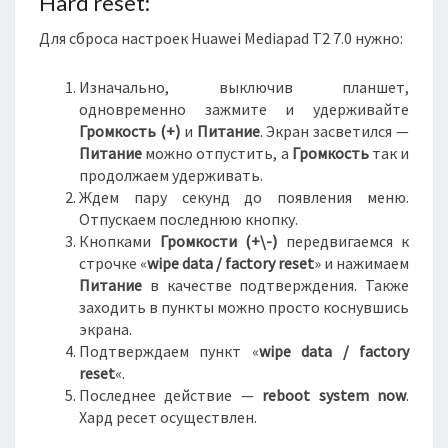
Hard reset:
0
9
Для сброса настроек Huawei Mediapad T2 7.0 нужно:
Изначально, выключив планшет,
одновременно зажмите и удерживайте
Громкость (+)
и
Питание
. Экран засветился —
Питание
можно отпустить, а
Громкость
так и
продолжаем удерживать.
Ждем пару секунд до появления меню.
Отпускаем последнюю кнопку.
Кнопками
Громкости (+\-
)
передвигаемся к
строчке «
wipe data / factory reset
» и нажимаем
Питание
в качестве подтверждения. Также
заходить в пункты можно просто коснувшись
экрана.
Подтверждаем пункт «
wipe data / factory
reset
«.
Последнее действие —
reboot system now
.
Хард ресет осуществлен.