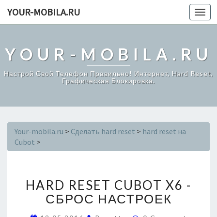
YOUR-MOBILA.RU
Toggl
navig
YOUR-MOBILA.RU
Настрой Свой Телефон Правильно! Интернет, Hard Reset,
Графическая Блокировка.
Your-mobila.ru
>
Сделать hard reset
>
hard reset на
Cubot
>
C
HARD RESET CUBOT X6 -
U
B
СБРОС НАСТРОЕК
O
T
C