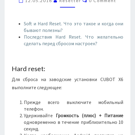
12.05.2016
Resetter
0 Comment
O
X
M
6
M
E
N
Soft и Hard Reset. Что это такое и когда они
T
бывают полезны?
S
Последствия Hard Reset. Что желательно
сделать перед сбросом настроек?
Hard reset:
Для сброса на заводские установки CUBOT X6
выполните следующее:
Прежде всего выключите мобильный
телефон.
Удерживайте
Громкость (плюс) + Питание
одновременно в течение приблизительно 10
секунд.