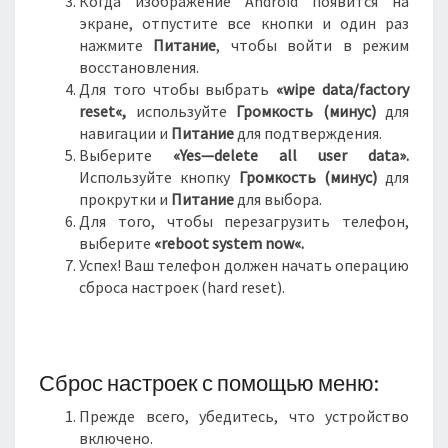
Когда изображение Android появится на
экране, отпустите все кнопки и один раз
нажмите
Питание
, чтобы войти в режим
восстановления.
Для того чтобы выбрать
«
wipe
data
/
factory
reset
«,
используйте
Громкость (минус)
для
навигации и
Питание
для подтверждения.
Выберите
«Yes—delete all user data».
Используйте кнопку
Громкость (минус)
для
прокрутки и
Питание
для выбора.
Для того, чтобы перезагрузить телефон,
выберите
«
reboot
system
now
«.
Успех! Ваш телефон должен начать операцию
сброса настроек (hard reset).
Сброс настроек с помощью меню:
Прежде всего, убедитесь, что устройство
включено.