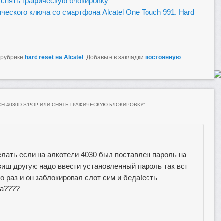
ак снять графическую блокировку
еского ключа со смартфона Alcatel One Touch 991. Hard
 рубрике
hard reset на Alcatel
. Добавьте в закладки
постоянную
CH 4030D S’POP ИЛИ СНЯТЬ ГРАФИЧЕСКУЮ БЛОКИРОВКУ
”
елать если на алкотели 4030 был поставлен пароль на
виш другую надо ввести установленный пароль так вот
о раз и он заблокировал слот сим и беда!есть
са????