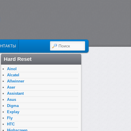
ПОИСК
ОНТАКТЫ
Hard Reset
Ainol
Alcatel
Allwinner
Aser
Assistant
Asus
Digma
Explay
Fly
HTC
Highscreen