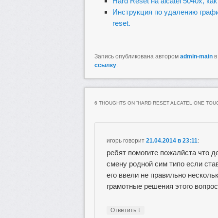
Hard Reset на alcatel 5040x, к
Инструкция по удалению графич
reset.
Запись опубликована автором
admin-main
в
ссылку
.
6 THOUGHTS ON “
HARD RESET ALCATEL ONE TOU
игорь
говорит
21.04.2014 в 23:11
:
ребят помогите пожалйста что д
смену родной сим типо если ста
его ввели не правильно нескольк
грамотные решения этого вопро
↓
Ответить