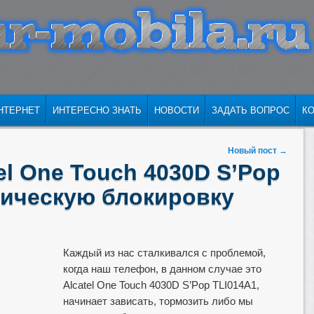
ИМОМУ
СОДЕРЖИМОМУ
НТЕРНЕТ
ИНТЕРЕСНО ЗНАТЬ
НОВОСТИ
ЗАДАТЬ ВОПРОС
К
Новый пост
→
tel One Touch 4030D S’Pop
фическую блокировку
Каждый из нас сталкивался с проблемой,
когда наш телефон, в данном случае это
Alcatel One Touch 4030D S’Pop TLI014A1,
начинает зависать, тормозить либо мы