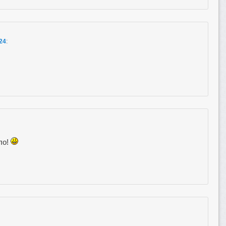
:24
:
ло!