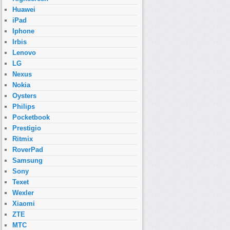
Huawei
iPad
Iphone
Irbis
Lenovo
LG
Nexus
Nokia
Oysters
Philips
Pocketbook
Prestigio
Ritmix
RoverPad
Samsung
Sony
Texet
Wexler
Xiaomi
ZTE
МТС