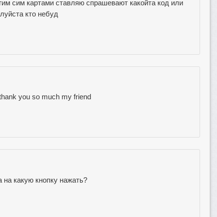
угим сим картами ставляю спрашевают какойта код или
алуйста кто небуд
thank you so much my friend
а на какую кнопку нажать?